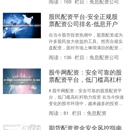
阅读：
169
栏目：
免息配资公司
资者规避风险，本文整理了一....
股民配资平台-安全正规股
票配资公司排名-低息开户
在当今股市投资热潮中，股票配资成为
许多股民放大收益的工具。然而合规实
盘配资，面对市场上琳琅满目的配资平
台，如何选择安全正规、低息可靠的配
阅读：
136
栏目：
免息配资公司
资公司成为投资者关注的焦....
股牛网配资：安全可靠的股
票配资平台，低门槛高杠杆
# 股牛网配资：安全可靠的股票配资平
台，低门槛高杠杆助力投资 在当今快速
变化的股市环境中，越来越多的投资者
寻求通过股票配资来放大收益机会。然
阅读：
81
栏目：
免息配资
而，面对市场上众多的....
期货配资资金安全风控指南