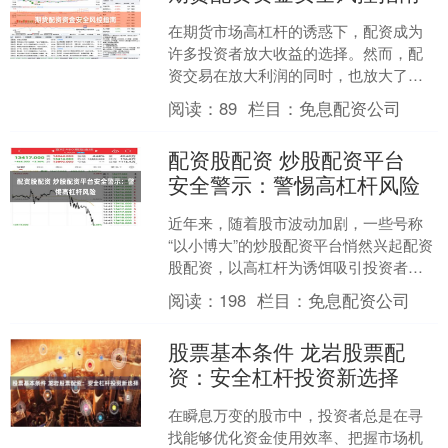
在期货市场高杠杆的诱惑下，配资成为
许多投资者放大收益的选择。然而，配
资交易在放大利润的同时，也放大了资
金安全风险。据统计，超过60%的配资亏
阅读：
89
栏目：
免息配资公司
损案例与风控缺失直接....
配资股配资 炒股配资平台
安全警示：警惕高杠杆风险
近年来，随着股市波动加剧，一些号称
“以小博大”的炒股配资平台悄然兴起配资
股配资，以高杠杆为诱饵吸引投资者。
然而，这看似诱人的“捷径”背后，实则隐
阅读：
198
栏目：
免息配资公司
藏着巨大的风险深....
股票基本条件 龙岩股票配
资：安全杠杆投资新选择
在瞬息万变的股市中，投资者总是在寻
找能够优化资金使用效率、把握市场机