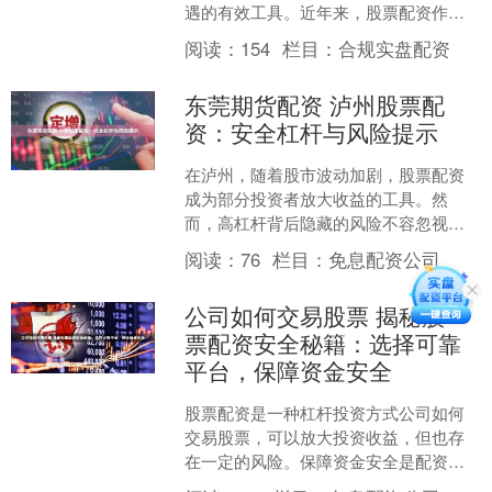
遇的有效工具。近年来，股票配资作为
一种杠杆投资方式股票基本条件，逐渐
阅读：
154
栏目：
合规实盘配资
进入大众视野。对于龙岩地....
东莞期货配资 泸州股票配
资：安全杠杆与风险提示
在泸州，随着股市波动加剧，股票配资
成为部分投资者放大收益的工具。然
而，高杠杆背后隐藏的风险不容忽视。
本文将探讨如何在泸州安全使用配资杠
阅读：
76
栏目：
免息配资公司
杆，并提示关键风险。 * ....
公司如何交易股票 揭秘股
票配资安全秘籍：选择可靠
平台，保障资金安全
股票配资是一种杠杆投资方式公司如何
交易股票，可以放大投资收益，但也存
在一定的风险。保障资金安全是配资投
资的关键，而选择可靠的配资平台至关