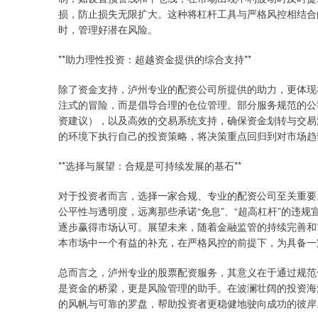
损，防止损失无限扩大。这种将杠杆工具与严格风控相结合
时，管理好潜在风险。
**助力理性投资：超越资金提供的综合支持**
除了资金支持，泸州专业的配资公司所提供的助力，更体现
注式的冒险，而是倡导合理的仓位管理。部分服务规范的公
资建议），以及高效的交易系统支持，确保资金划转与交易
的环境下执行自己的投资策略，将决策重点回归到对市场趋
**选择与展望：合规是可持续发展的基石**
对于投资者而言，选择一家合规、专业的配资公司至关重要
公平性与透明度，远离那些承诺“免息”、“超高杠杆”的违
逐步赢得市场认可。展望未来，随着金融监管的持续完善和
本市场中一个有益的补充，在严格风控的前提下，为具备一
总而言之，泸州专业的股票配资服务，其意义在于通过规范
是资金的桥梁，更是风险管理的助手。在波澜壮阔的投资海
的风帆与可靠的罗盘，帮助投资者更稳健地驶向成功的彼岸